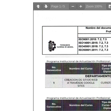
Page
1
/
5
Zoom
100%