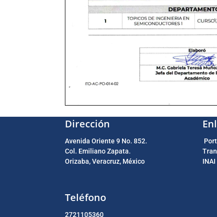
Dirección
En
Avenida Oriente 9 No. 852.
Port
Col. Emiliano Zapata.
Tran
Orizaba, Veracruz, México
INAI
Teléfono
2721105360