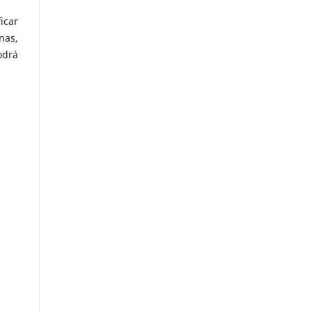
icar
nas,
odrá