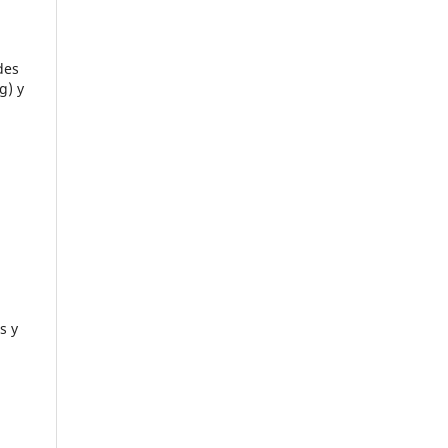
des
g) y
s y