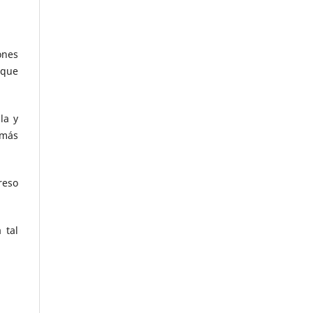
ones
 que
la y
 más
reso
 tal