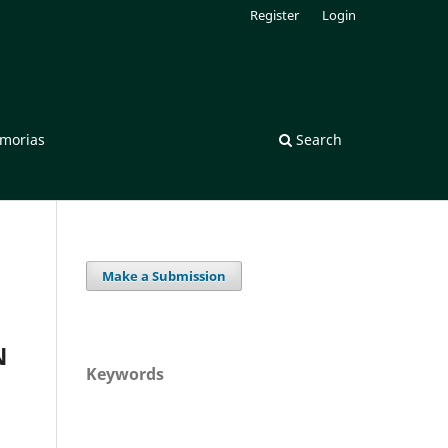
Register
Login
morias
Search
Make a Submission
N
Keywords