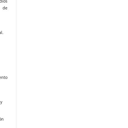
dios
s de
l.
ento
 y
ón