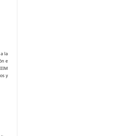
a la
ón e
IIIM
os y