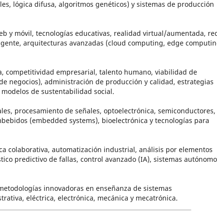
ales, lógica difusa, algoritmos genéticos) y sistemas de producción
eb y móvil, tecnologías educativas, realidad virtual/aumentada, re
ligente, arquitecturas avanzadas (cloud computing, edge computin
a, competitividad empresarial, talento humano, viabilidad de
e negocios), administración de producción y calidad, estrategias
y modelos de sustentabilidad social.
tales, procesamiento de señales, optoelectrónica, semiconductores,
mbebidos (embedded systems), bioelectrónica y tecnologías para
a colaborativa, automatización industrial, análisis por elementos
nóstico predictivo de fallas, control avanzado (IA), sistemas autónomo
: metodologías innovadoras en enseñanza de sistemas
trativa, eléctrica, electrónica, mecánica y mecatrónica.