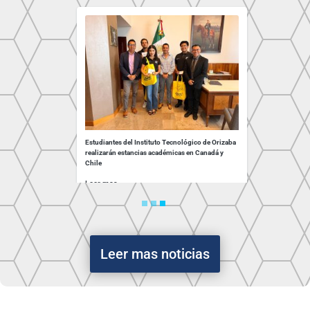
ituto Tecnológico de Orizaba
Estudiantes del Instituto Tecnológico de 
nto por su liderazgo y
realizarán estancias académicas en Canad
l
Chile
Leer mas
Leer mas noticias