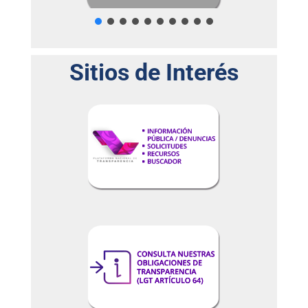
TECNM - Orizaba
4 days ago
Sitios de Interés
🦉#OrgulloBúho
La estudiante Mercedes Pulido Herrera, de la carrera
de Ingeniería en Sistemas Computacionales del
TECNM - Orizaba
, fue seleccionada para realizar sus
prácticas profesionales a través del programa
InternShip de
Hutchison Ports TNG
, empresa de
clase mundial dedicada a los servicios navales e
industriales en el Puerto de Veracruz.
Como parte de esta experiencia, se integrará al área
...
Ver más
Foto
Ver en Facebook
·
Compartir