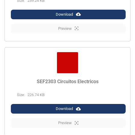
Size:
239.24 KB
Download
Preview
SEF2303 Circuitos Electricos
Size:
226.74 KB
Download
Preview