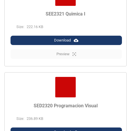
SEE2321 Quimica I
Size:
222.16 KB
Download
Preview
SED2320 Programacion Visual
Size:
236.89 KB