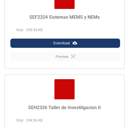
SEF2324 Sistemas MEMS y NEMs
Size:
243.53 KB
Download
Preview
SEH2326 Taller de Investitgacion II
Size:
234.36 KB