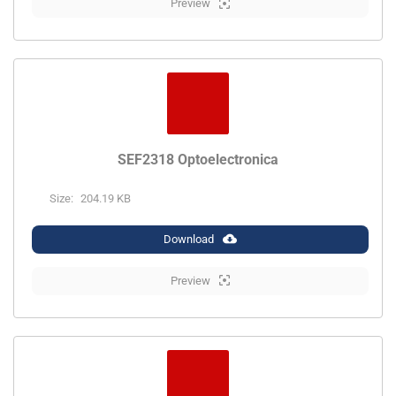
Preview
SEF2318 Optoelectronica
Size:
204.19 KB
Download
Preview