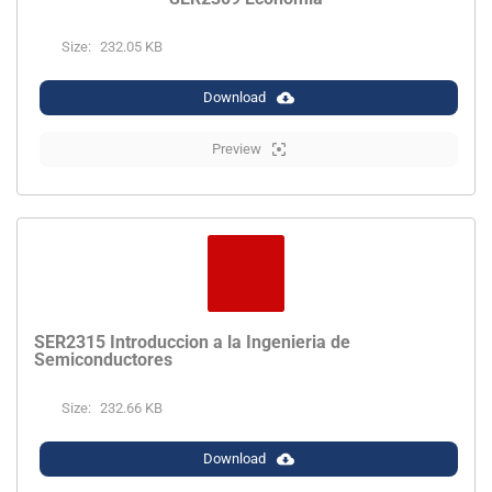
Size:
232.05 KB
Download
Preview
SER2315 Introduccion a la Ingenieria de
Semiconductores
Size:
232.66 KB
Download