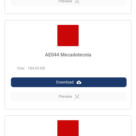
Preview
AE044 Mecadotecnia
Size:
184.65 KB
Download
Preview