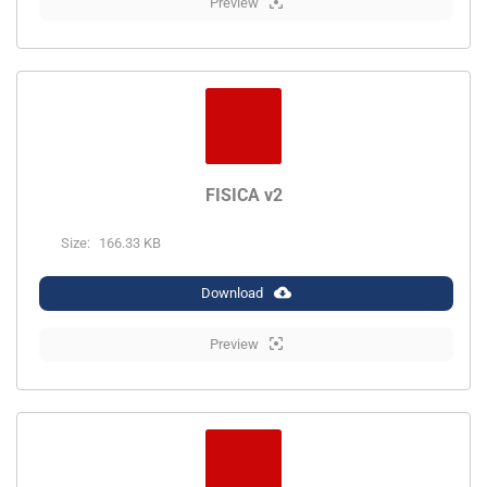
Preview
FISICA v2
Size:
166.33 KB
Download
Preview