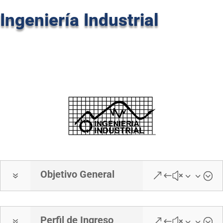
Ingeniería Industrial
Objetivo General
7
&#x33;
Perfil de Ingreso
7
&#x33;