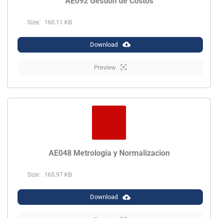
AE092 Gestion de Costos
Size:
160.11 KB
Download
Preview
AE048 Metrologia y Normalizacion
Size:
165.97 KB
Download