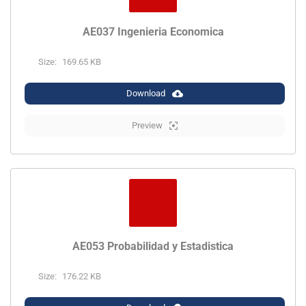
AE037 Ingenieria Economica
Size:
169.65 KB
Download
Preview
AE053 Probabilidad y Estadistica
Size:
176.22 KB