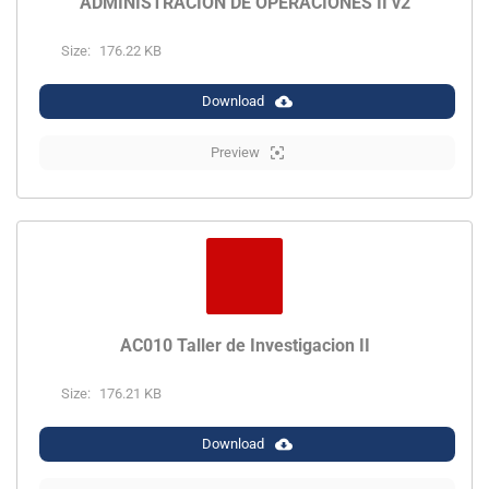
ADMINISTRACIÓN DE OPERACIONES II v2
Size:
176.22 KB
Download
Preview
AC010 Taller de Investigacion II
Size:
176.21 KB
Download